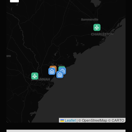
Leaflet
|
© OpenStreetMap © CARTO