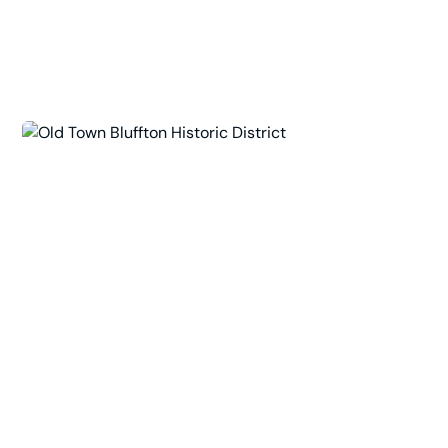
Church of the Cross
110 Calhoun St, Bluffton, SC 29910, USA