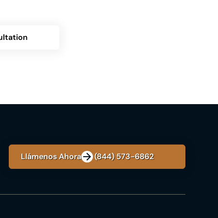
 resultados deseados.
ltation
Llámenos Ahora: +1 (844) 573-6862