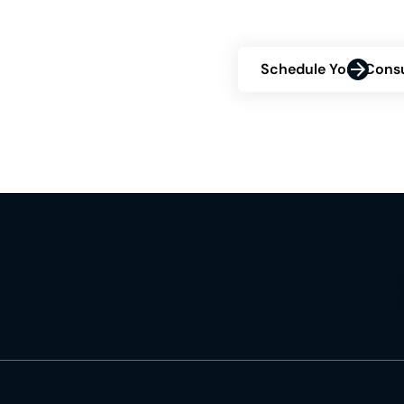
ayudarlo a lograr los
Schedule Your Consu