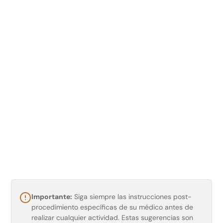
Tijuana Cultural Center (CECUT)
Importante:
Siga siempre las instrucciones post-
P.º de los Héroes 9350, Zona Urbana Rio
procedimiento específicas de su médico antes de
Tijuana, 22010 Tijuana, B.C., Mexico
realizar cualquier actividad. Estas sugerencias son