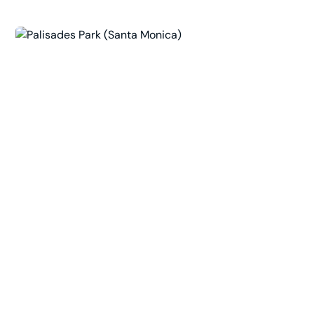
Beverly Cañon Gardens
241 N Canon Dr, Beverly Hills, CA 90210, USA
Peaceful courtyard oasis for fresh air and
nutritious dining.