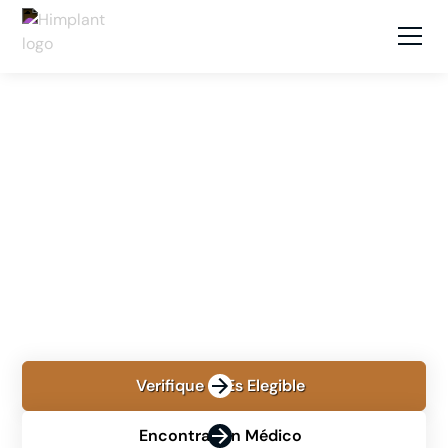
UBICACIONES
BEVERLY HILLS, CALIFORNIA
Himplant® en Beverly
Hills, California
Conozca Himplant® en Beverly Hills con el Dr. James
Elist, incluida la planificación, la recuperación, el viaje,
el costo y el financiamiento.
Verifique Si Es Elegible
Encontrar Un Médico