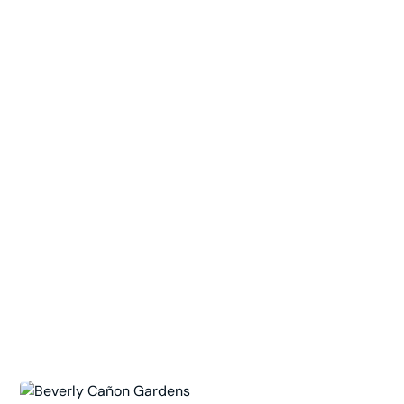
Iconic outdoor shopping and dining destination
with a relaxed atmosphere.
Beverly Gardens Park