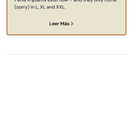
(sorry) in L, XL and XXL.
Leer Más
Vea Si Himplant® Es La
Opción Correcta Para
Usted
Are you contemplating the Himplant® procedure but
uncertain about your eligibility? Contact us now for a