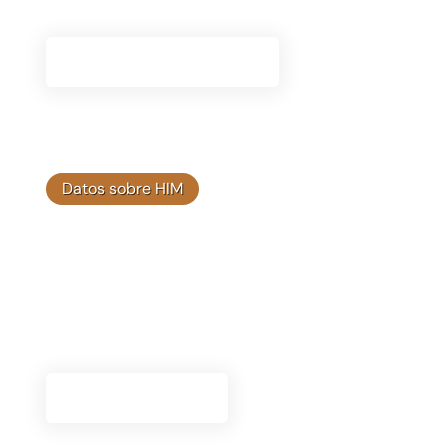
viaje con Himplant®.
Ver Recursos De Terapia
Datos sobre HIM
Artículos de blog
Manténgase informado con los últimos artículos
de nuestro blog, que incluyen información de
expertos y actualizaciones sobre las soluciones
Himplant®.
Lea Los Artículos