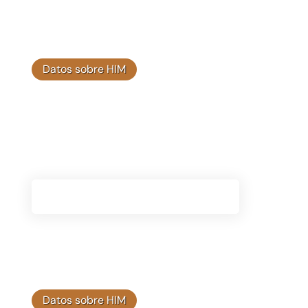
Datos sobre HIM
Base de conocimientos
Acceda a una gran cantidad de información
sobre Himplant®, que incluye guías detalladas y
opiniones de expertos.
Visite La Base De Conocimientos
Datos sobre HIM