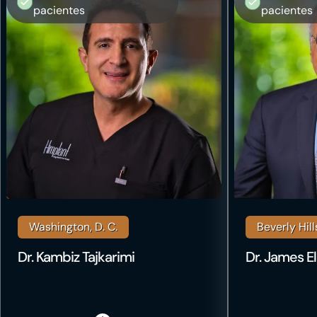
pacientes
pacientes
Washington, D. C.
Beverly Hill
Dr. Kambiz Tajkarimi
Dr. James El