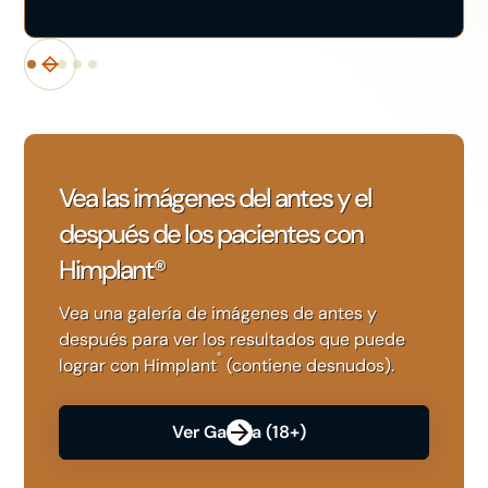
Vea las imágenes del antes y el
después de los pacientes con
Himplant®
Vea una galería de imágenes de antes y
después para ver los resultados que puede
®
lograr con Himplant
(contiene desnudos).
Ver Galería (18+)