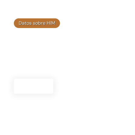
Datos sobre HIM
Biblioteca de vídeos
Explore nuestra biblioteca de vídeos para ver
contenido informativo y atractivo sobre las
soluciones innovadoras de Himplant® y las
historias de éxito de los clientes.
Ver Vídeos