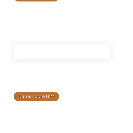
Preguntas frecuentes
Encuentre respuestas a las preguntas más
frecuentes sobre Himplant®, incluidos los
detalles del producto, el uso y más.
Consulte Las Preguntas Frecuentes
Datos sobre HIM
Recursos de terapia
Acceda a una variedad de recursos
terapéuticos diseñados para ayudarlo en su