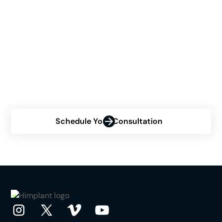
Usted
¿Está contemplando el procedimiento Himplant® pero
no está seguro de su elegibilidad? Póngase en
contacto con nosotros ahora para una consulta
personalizada y descubra cómo Himplant puede
transformar su confianza.
Schedule Your Consultation