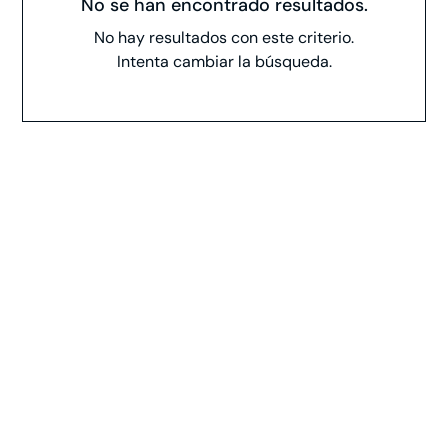
No se han encontrado resultados.
No hay resultados con este criterio.
Intenta cambiar la búsqueda.
Vea Si Himplant® Es La
Opción Correcta Para
Usted
Are you contemplating the Himplant® procedure but
uncertain about your eligibility? Contact us now for a