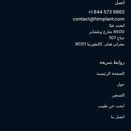
اتصل
‎+1 844 573 6862
contact@himplant.com
ابحث عنا:
8500 شارع ويلشاير
جناح 707
بيفرلي هيلز، كاليفورنيا 90211
روابط سريعة
الصفحة الرئيسية
حول
التسعير
ابحث عن طبيب
اتصل بنا