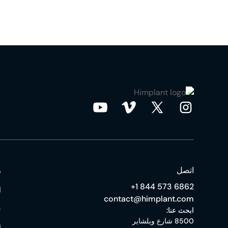
اتصل
ر
‎+1 844 573 6862
ا
contact@himplant.com
ح
ابحث عنا:
8500 شارع ويلشاير
ا