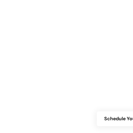
Are you contemplating the Himplant® pr
about your eligibility? Contact us
consultation and discover how Himpla
Schedule Yo