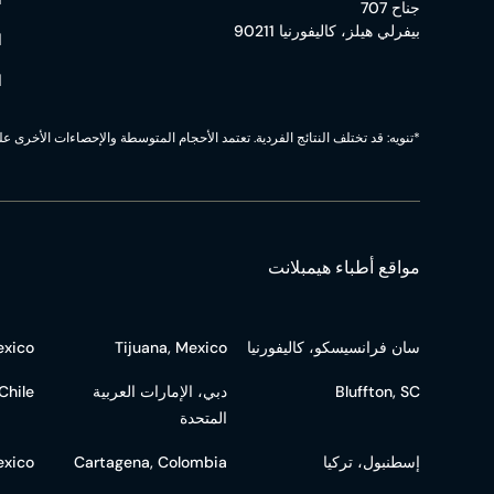
جناح 707
بيفرلي هيلز، كاليفورنيا 90211
ا
ا
*تنويه: قد تختلف النتائج الفردية. تعتمد الأحجام المتوسطة والإحصاءات الأخرى 
مواقع أطباء هيمبلانت
سان فرانسيسكو، كاليفورنيا
Tijuana, Mexico
exico
Bluffton, SC
دبي، الإمارات العربية
Chile
المتحدة
إسطنبول، تركيا
Cartagena, Colombia
exico