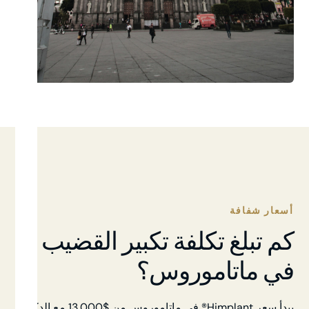
أسعار شفافة
كم تبلغ تكلفة تكبير القضيب
في ماتاموروس؟
يبدأ سعر Himplant® في ماتاموروس من $13,000 مع الدكتور