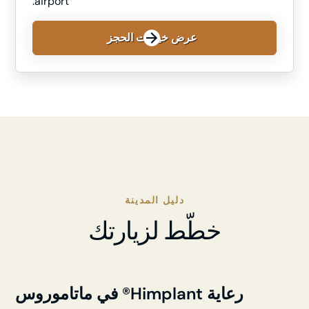
airport.
عرض خيارات الحجز
دليل المدينة
خطّط لزيارتك
رعاية Himplant® في ماتاموروس