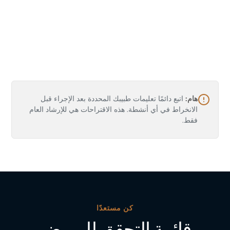
Teatro de la Reforma
هام:
اتبع دائمًا تعليمات طبيبك المحددة بعد الإجراء قبل
Calle Sexta 1212, Zona Centro, 87300
الانخراط في أي أنشطة. هذه الاقتراحات هي للإرشاد العام
Matamoros, Tamaulipas, Mexico
فقط.
A restored 1865 neoclassical theater in the
historic center, hosting concerts and
performances. One of Matamoros's cultural
gems, a few minutes from the clinic.
كن مستعدًا
قائمة التحقق للمريض