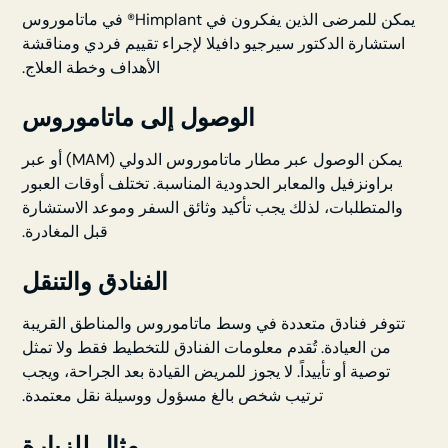
يمكن للمرضى الذين يفكرون في Himplant® في ماتاموروس
استشارة الدكتور سيرجيو دافيلا لإجراء تقييم فردي ومناقشة
الأهداف وخطة العلاج.
الوصول إلى ماتاموروس
يمكن الوصول عبر مطار ماتاموروس الدولي (MAM) أو عبر
براونزفيل والمعابر الحدودية المناسبة. تختلف أوقات العبور
والمتطلبات، لذلك يجب تأكيد وثائق السفر وموعد الاستشارة
قبل المغادرة.
الفنادق والتنقل
تتوفر فنادق متعددة في وسط ماتاموروس والمناطق القريبة
من العيادة. تُقدم معلومات الفنادق للتخطيط فقط ولا تمثل
توصية أو تأييداً. لا يجوز للمريض القيادة بعد الجراحة، ويجب
ترتيب شخص بالغ مسؤول ووسيلة نقل معتمدة.
مثال للزيارة