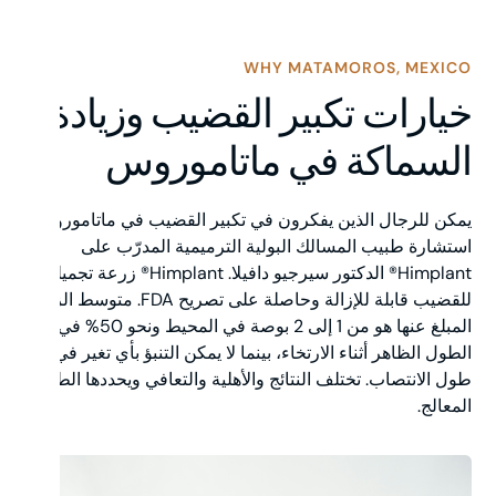
WHY MATAMOROS, MEXICO
خيارات تكبير القضيب وزيادة
السماكة في ماتاموروس
يمكن للرجال الذين يفكرون في تكبير القضيب في ماتاموروس
استشارة طبيب المسالك البولية الترميمية المدرّب على
Himplant® الدكتور سيرجيو دافيلا. Himplant® زرعة تجميلية
للقضيب قابلة للإزالة وحاصلة على تصريح FDA. متوسط الزيادة
المبلغ عنها هو من 1 إلى 2 بوصة في المحيط ونحو 50% في
الطول الظاهر أثناء الارتخاء، بينما لا يمكن التنبؤ بأي تغير في
طول الانتصاب. تختلف النتائج والأهلية والتعافي ويحددها الطبيب
المعالج.