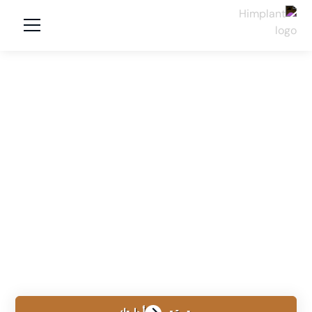
المواقع
MATAMOROS, MEXICO
تكبير القضيب في
ماتاموروس: طبيب
Himplant® والتكلفة
والسفر عبر الحدود
تعرّف على Himplant® في ماتاموروس مع الدكتور سيرجيو
دافيلا، بما يشمل التكلفة والسفر والتعافي.