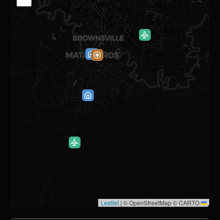
|
© OpenStreetMap © CARTO
Leaflet