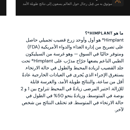
موثوق به من قِبل رجال حول العالم يسعون إلى نتائج طويلة الأمد
ما هو HIMPLANT®؟
Himplant® هو أول وأوحد زرع قضيب تجميلي حاصل
على تصريح من إدارة الغذاء والدواء الأمريكية (FDA)
ومتوفر حاليًا في السوق — وهو غرسة من السيليكون
الطبي الناعم يضعها جرّاح مدرّب على Himplant® تحت
جلد القضيب لزيادة المحيط والطول في حالة الارتخاء.
يستغرق الإجراء الذي يُجرى في العيادات الخارجية عادةً
أقل من ساعة، والنتائج طويلة الأمد، والغرسة قابلة
للإزالة. اختبر المرضى زيادةً في المحيط تتراوح بين 1 و 2
بوصة في المتوسط، وزيادةً بنحو 50% في الطول في
حالة الارتخاء في المتوسط. قد تختلف النتائج من شخص
لآخر.