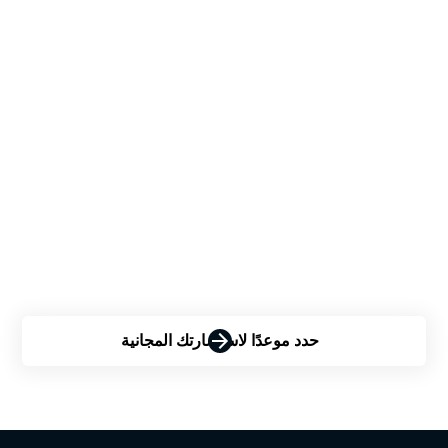
تحقق مما إذا كان Himplant®
هو الخيار المناسب لك
Are you contemplating the Himplant® procedure but
uncertain about your eligibility? Contact us now for a
personalized consultation and discover how Himplant®
can transform your confidence.
حدد موعدًا لاستشارتك المجانية