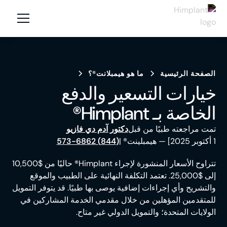
الصفحة الرئيسية
ما هو هيمبلانت®؟
خيارات التسعير والدفع
الخاصة بـ Himplant®
تمت مراجعته طبيًا من قبل
دكتور آدم دي فازيو
1 أكتوبر 2025] — هيمبلينت® |
(844) 573-6862
تتراوح الأسعار المنشورة لإجراء Himplant® حاليًا من $10,500
إلى $25,000. تعتمد التكلفة النهائية على الطبيب والموقع
والتشريح وأي إجراءات إضافية يوصى بها طبيًا. قد يتوفر التمويل
للمتقدمين المؤهلين من خلال مقدمي الخدمة المشاركين في
الولايات المتحدة؛ والتمويل الدولي غير متاح.