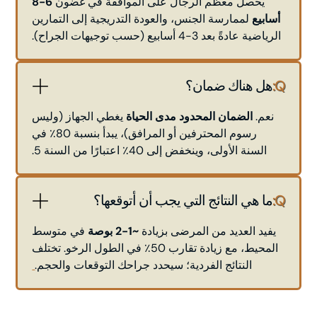
يحصل معظم الرجال على الموافقة في غضون
6-8
أسابيع
لممارسة الجنس، والعودة التدريجية إلى التمارين
الرياضية عادةً بعد 3-4 أسابيع (حسب توجيهات الجراح).
Q:
هل هناك ضمان؟
نعم.
الضمان المحدود مدى الحياة
يغطي الجهاز (وليس
رسوم المحترفين أو المرافق)، يبدأ بنسبة 80٪ في
السنة الأولى، وينخفض إلى 40٪ اعتبارًا من السنة 5.
Q:
ما هي النتائج التي يجب أن أتوقعها؟
يفيد العديد من المرضى بزيادة
~1-2 بوصة
في متوسط
المحيط، مع زيادة تقارب 50٪ في الطول الرخو. تختلف
النتائج الفردية؛ سيحدد جراحك التوقعات والحجم.