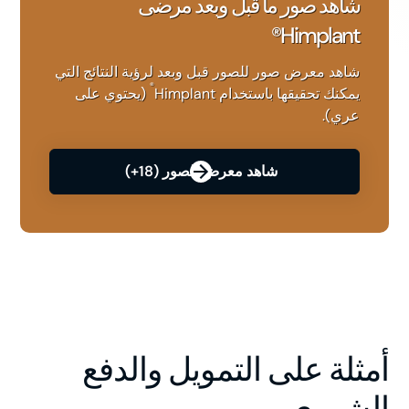
شاهد صور ما قبل وبعد مرضى
Himplant®
شاهد معرض صور للصور قبل وبعد لرؤية النتائج التي
®
يمكنك تحقيقها باستخدام Himplant
(يحتوي على
عري).
شاهد معرض الصور (18+)
أمثلة على التمويل والدفع
الشهري