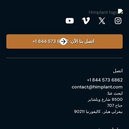
اتصل بنا الآن: ‎+1 844 573 6862
اتصل
‎+1 844 573 6862
contact@himplant.com
ابحث عنا:
8500 شارع ويلشاير
جناح 707
بيفرلي هيلز، كاليفورنيا 90211