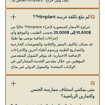
بينك وبين جراح ®Himplant الخاص بك.
Q:
كم تبلغ تكلفة غرسة Himplant®؟
تتراوح الأسعار المنشورة لإجراء Himplant® حاليًا من
$10,500 إلى $25,000
بحسب الطبيب والموقع وأي
إجراءات إضافية يوصى بها طبيًا.
قد تضاف تكاليف السفر والإقامة والفحوصات الخارجية
والتصاريح الطبية ورسوم أطباء آخرين والإجراءات
الإضافية الاختيارية. قد يتوفر التمويل للمتقدمين
المؤهلين من خلال مقدمي الخدمة المشاركين في
الولايات المتحدة؛ والتمويل الدولي غير متاح.
Q:
متى يمكنني استئناف ممارسة الجنس
والتمارين الرياضية؟