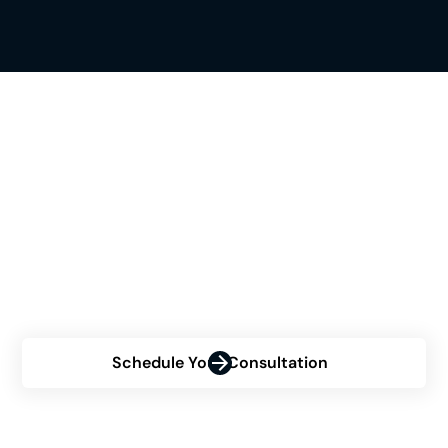
تحقق مما إذا كان Himplant®
هو الخيار المناسب لك
هل تفكر في إجراء Himplant® ولكنك غير متأكد من أهليتك؟
اتصل بنا الآن للحصول على استشارة شخصية واكتشف كيف
يمكن لـ Himplant تحويل ثقتك بنفسك.
Schedule Your Consultation