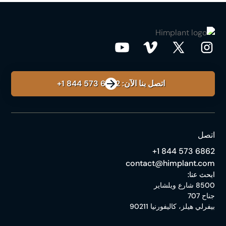
اتصل بنا الآن: ‎+1 844 573 6862
اتصل
‎+1 844 573 6862
contact@himplant.com
ابحث عنا:
8500 شارع ويلشاير
جناح 707
بيفرلي هيلز، كاليفورنيا 90211