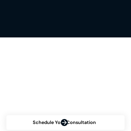
تحقق مما إذا كان Himplant®
هو الخيار المناسب لك
هل تفكر في إجراء Himplant® ولكنك غير متأكد من أهليتك؟
اتصل بنا الآن للحصول على استشارة شخصية واكتشف كيف
يمكن لـ Himplant تحويل ثقتك بنفسك.
Schedule Your Consultation