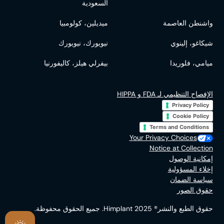
السعودية
واشنطن العاصمة
ميديلين، كولومبيا
شيكاغو، إلينوي
نيويورك، نيويورك
ميامي، فلوريدا
بيفرلي هيلز، كاليفورنيا
الإفصاح التنظيمي لـ FDA و HIPPA
Privacy Policy
Cookie Policy
Terms and Conditions
Your Privacy Choices
Notice at Collection
إمكانية الوصول
إخلاء المسؤولية
سياسة الضمان
حقوق الصور
حقوق الطبع والنشر®
2025
Himplant. جميع الحقوق محفوظة.