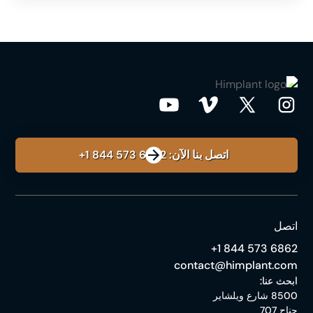
اتصل بنا الآن: ‎+1 844 573 6862
اتصل
‎+1 844 573 6862
contact@himplant.com
ابحث عنا:
8500 شارع ويلشاير
جناح 707